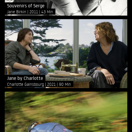
Souvenirs of Serge
Jane Birkin
2011
43 Min
Jane by Charlotte
Charlotte Gainsbourg
2021
90 Min