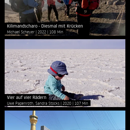
Kilimandscharo - Diesmal mit Krücken
Michael Scheyer
2022
108 Min
Vier auf vier Rädern
Uwe Papenroth, Sandra Stocks
2020
107 Min