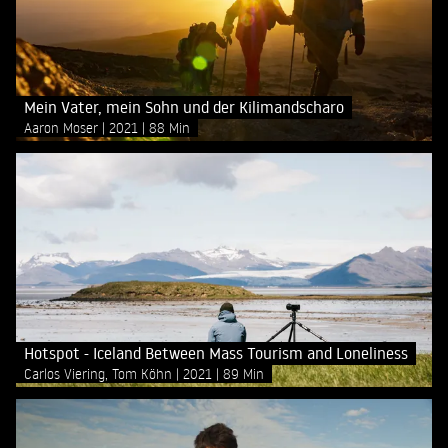
Mein Vater, mein Sohn und der Kilimandscharo
Aaron Moser
2021
88 Min
Hotspot - Iceland Between Mass Tourism and Loneliness
Carlos Viering, Tom Köhn
2021
89 Min