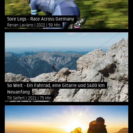
Sore Legs - Race Across Germany
Renan Laviano
2022
59 Min
So Weit - Ein Fahrrad, eine Gitarre und 1400 km
Neuanfang
Till Seifert
2021
75 Min